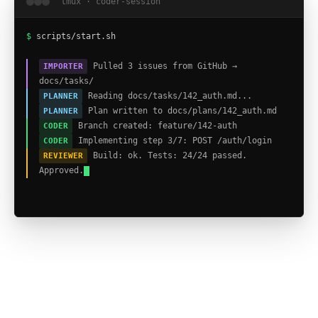
tmux · coder-session
$
scripts/start.sh
Pulled 3 issues from GitHub →
IMPORTER
docs/tasks/
Reading docs/tasks/142_auth.md...
PLANNER
Plan written to docs/plans/142_auth.md
PLANNER
Branch created: feature/142-auth
CODER
Implementing step 3/7: POST /auth/login
CODER
Build: ok. Tests: 24/24 passed.
REVIEWER
Approved.