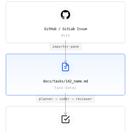
GitHub / GitLab Issue
#142
importer-pane
docs/tasks/142_
name.md
Task-Datei
planner → coder → reviewer