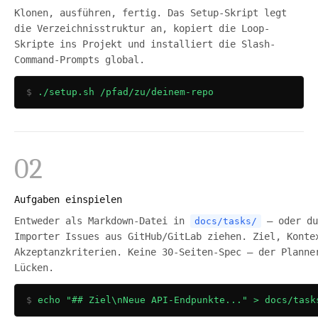
Klonen, ausführen, fertig. Das Setup-Skript legt
die Verzeichnisstruktur an, kopiert die Loop-
Skripte ins Projekt und installiert die Slash-
Command-Prompts global.
./setup.sh /pfad/zu/deinem-repo
02
Aufgaben einspielen
Entweder als Markdown-Datei in
— oder du
docs/tasks/
Importer Issues aus GitHub/GitLab ziehen. Ziel, Konte
Akzeptanzkriterien. Keine 30-Seiten-Spec — der Planne
Lücken.
echo "## Ziel\nNeue API-Endpunkte..." > docs/task